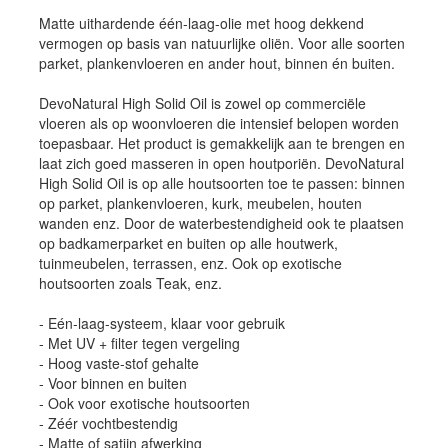
Matte uithardende één-laag-olie met hoog dekkend
vermogen op basis van natuurlijke oliën. Voor alle soorten
parket, plankenvloeren en ander hout, binnen én buiten.
DevoNatural High Solid Oil is zowel op commerciële
vloeren als op woonvloeren die intensief belopen worden
toepasbaar. Het product is gemakkelijk aan te brengen en
laat zich goed masseren in open houtporiën. DevoNatural
High Solid Oil is op alle houtsoorten toe te passen: binnen
op parket, plankenvloeren, kurk, meubelen, houten
wanden enz. Door de waterbestendigheid ook te plaatsen
op badkamerparket en buiten op alle houtwerk,
tuinmeubelen, terrassen, enz. Ook op exotische
houtsoorten zoals Teak, enz.
- Eén-laag-systeem, klaar voor gebruik
- Met UV + filter tegen vergeling
- Hoog vaste-stof gehalte
- Voor binnen en buiten
- Ook voor exotische houtsoorten
- Zéér vochtbestendig
- Matte of satijn afwerking