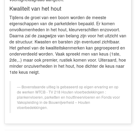
Kwaliteit van het hout
Tijdens de groei van een boom worden de meeste
eigenschappen van de parketdelen bepaald. Er komen
onvolkomenheden in het hout, kleurverschillen enzovoort.
Daarna zal de zaagwijze van belang zijn voor het uitzicht van
de structuur. Kwasten en barsten zijn eventueel zichtbaar.
Het geheel van de kwaliteitskenmerken kan gegroepeerd en
onderverdeeld worden. Vaak spreekt men van keus (1ste,
2de,..) maar ook premier, rustiek komen voor. Uiteraard, hoe
minder onzuiverheden in het hout, hoe dichter de keus naar
1ste keus neigt.
Bovenstaande uitleg is gebaseerd op eigen ervaring en op
de werken WTCB - TV 218 Houten vloerbedekkingen :
plankenvloeren, parketten en houtfineervloeren en Fonds voor
Vakopleiding in de Bouwnijverheid – Houten
vloerbedekkingen.