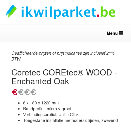
Menu
Geafficheerde prijzen of prijsindicaties zijn inclusief 21%
BTW
Coretec COREtec® WOOD -
Enchanted Oak
8 x 180 x 1220 mm
Randprofiel: micro v-groef
Verbindingsprofiel: Unilin Click
Toegestane installatie methode(s): lijmen, zwevend