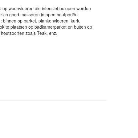
ls op woonvloeren die intensief belopen worden
t zich goed masseren in open houtporiën.
n: binnen op parket, plankenvloeren, kurk,
k te plaatsen op badkamerparket en buiten op
 houtsoorten zoals Teak, enz.