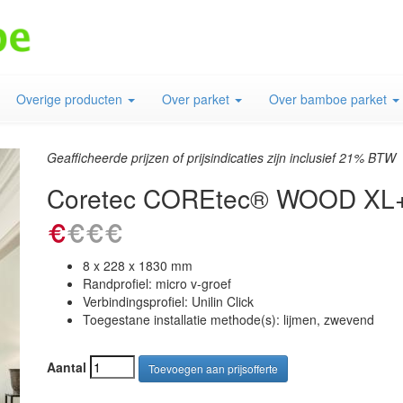
Overige producten
Over parket
Over bamboe parket
Geafficheerde prijzen of prijsindicaties zijn inclusief 21% BTW
Coretec COREtec® WOOD XL+ -
8 x 228 x 1830 mm
Randprofiel: micro v-groef
Verbindingsprofiel: Unilin Click
Toegestane installatie methode(s): lijmen, zwevend
Aantal