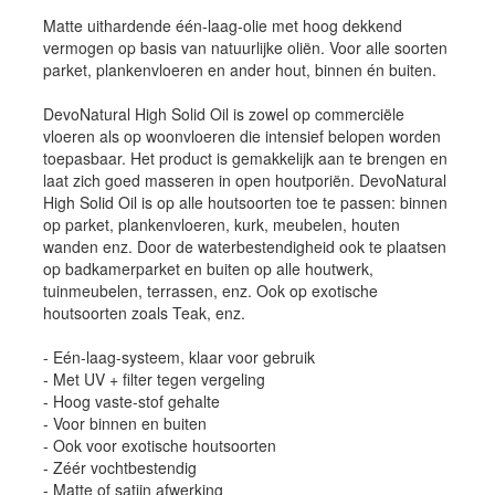
Matte uithardende één-laag-olie met hoog dekkend
vermogen op basis van natuurlijke oliën. Voor alle soorten
parket, plankenvloeren en ander hout, binnen én buiten.
DevoNatural High Solid Oil is zowel op commerciële
vloeren als op woonvloeren die intensief belopen worden
toepasbaar. Het product is gemakkelijk aan te brengen en
laat zich goed masseren in open houtporiën. DevoNatural
High Solid Oil is op alle houtsoorten toe te passen: binnen
op parket, plankenvloeren, kurk, meubelen, houten
wanden enz. Door de waterbestendigheid ook te plaatsen
op badkamerparket en buiten op alle houtwerk,
tuinmeubelen, terrassen, enz. Ook op exotische
houtsoorten zoals Teak, enz.
- Eén-laag-systeem, klaar voor gebruik
- Met UV + filter tegen vergeling
- Hoog vaste-stof gehalte
- Voor binnen en buiten
- Ook voor exotische houtsoorten
- Zéér vochtbestendig
- Matte of satijn afwerking