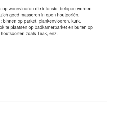
ls op woonvloeren die intensief belopen worden
t zich goed masseren in open houtporiën.
n: binnen op parket, plankenvloeren, kurk,
k te plaatsen op badkamerparket en buiten op
 houtsoorten zoals Teak, enz.