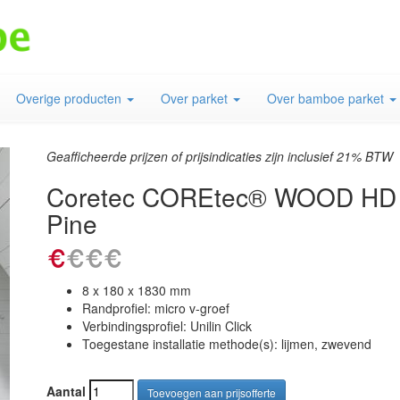
Overige producten
Over parket
Over bamboe parket
Geafficheerde prijzen of prijsindicaties zijn inclusief 21% BTW
Coretec COREtec® WOOD HD + 
Pine
8 x 180 x 1830 mm
Randprofiel: micro v-groef
Verbindingsprofiel: Unilin Click
Toegestane installatie methode(s): lijmen, zwevend
Aantal